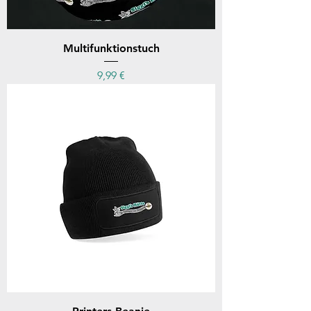
Multifunktionstuch
Preis
9,99 €