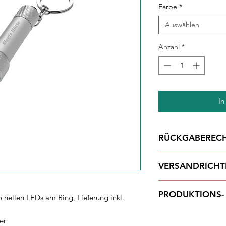
Farbe
*
Auswählen
Anzahl
*
In
RÜCKGABEREC
Unsere Produkte werd
VERSANDRICHT
Sie angefertigt. Ei
daher nicht möglich
Standardversand DE
PRODUKTIONS- 
Standardversand NL 
5 hellen LEDs am Ring, Lieferung inkl.
Produktionszeit: ca.
er
Lieferzeit: ca. 3-5 T