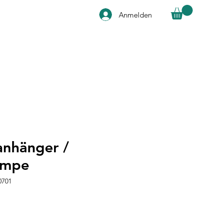
Anmelden
anhänger /
ampe
0701